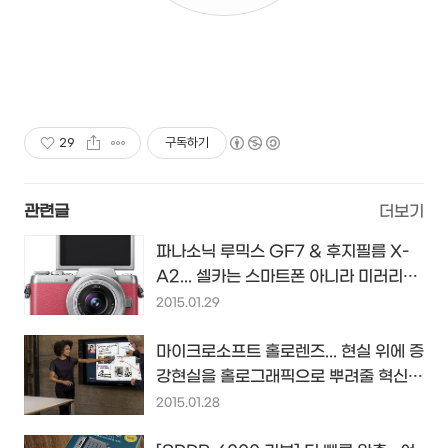
29
구독하기
관련글
더보기
파나소닉 루믹스 GF7 & 후지필름 X-
A2... 셀카는 스마트폰 아니라 미러리스
에게도 꽤 중요하다...
2015.01.29
마이크로소프트 홀로렌즈... 현실 위에 증
강현실을 홀로그래픽으로 뿌려줄 혁신적
인 디바이스...
2015.01.28