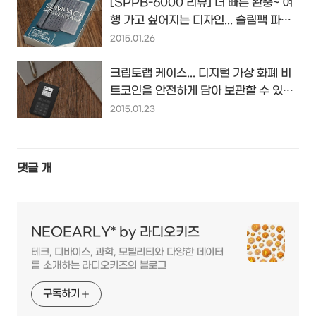
[SPPB-6000 리뷰] 더 빠른 완충~ 여
행 가고 싶어지는 디자인... 슬림팩 파워
뱅크 휴대용 배터리...
2015.01.26
크립토랩 케이스... 디지털 가상 화폐 비
트코인을 안전하게 담아 보관할 수 있다
는 하드웨어 지갑...
2015.01.23
댓글
개
NEOEARLY* by 라디오키즈
테크, 디바이스, 과학, 모빌리티와 다양한 데이터
를 소개하는 라디오키즈의 블로그
구독하기