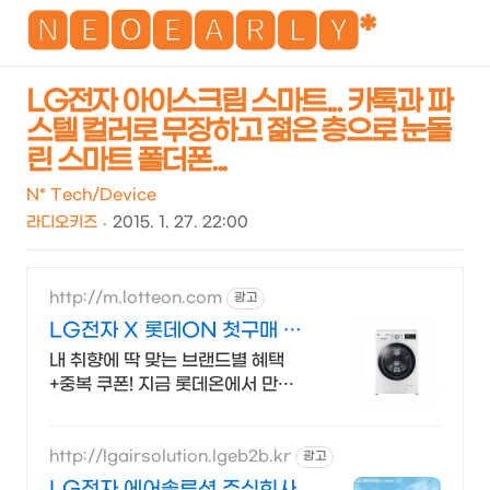
NEO
🅽🅴🅾🅴🅰🆁🅻🆈*
LG전자 아이스크림 스마트... 카톡과 파
스텔 컬러로 무장하고 젊은 층으로 눈돌
검
메
린 스마트 폴더폰...
색
뉴
N* Tech/Device
라디오키즈
2015. 1. 27. 22:00
http://m.lotteon.com
광고
LG전자 X 롯데ON 첫구매 최
대 5천원 혜택!
내 취향에 딱 맞는 브랜드별 혜택
+중복 쿠폰! 지금 롯데온에서 만나
보세요!
http://lgairsolution.lgeb2b.kr
광고
LG전자 에어솔루션 주식회사