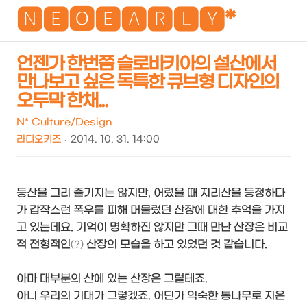
NEO
🅽🅴🅾🅴🅰🆁🅻🆈*
언젠가 한번쯤 슬로바키아의 설산에서
만나보고 싶은 독특한 큐브형 디자인의
검
메
오두막 한채...
색
뉴
N* Culture/Design
라디오키즈
2014. 10. 31. 14:00
등산을 그리 즐기지는 않지만, 어렸을 때 지리산을 등정하다
가 갑작스런 폭우를 피해 머물렀던 산장에 대한 추억을 가지
고 있는데요. 기억이 명확하진 않지만 그때 만난 산장은 비교
적 전형적인
산장의 모습을 하고 있었던 것 같습니다.
(?)
아마 대부분의 산에 있는 산장은 그럴테죠.
아니 우리의 기대가 그렇겠죠. 어딘가 익숙한 통나무로 지은