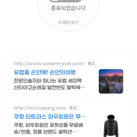
http://www.sonantravel.com/
광고
유럽을 손안에! 손안의여행
전문인솔자와 떠나는 유럽 세미팩
산티아고순례길 발칸반도 발틱북유
럽 지중해지역 유럽을 손안에! 발칸
반도 북유럽 지중해 남부유럽 동유
럽 세미팩제공
http://m.coupang.com
광고
쿠팡 타트라스 와우회원은 무제
한 무료 배송
쿠팡, 와우회원은 로켓상품 무료배
송/반품, 정품 브랜드 셀렉션