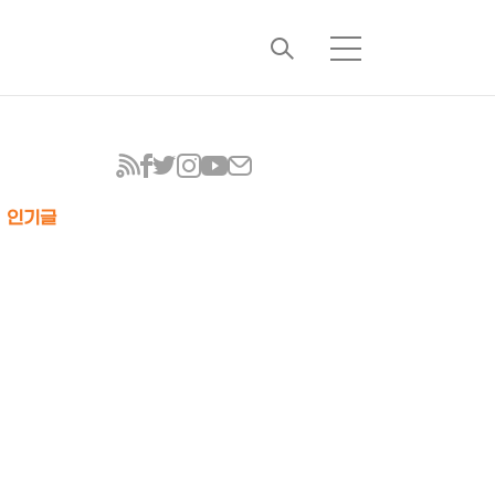
검
메
색
뉴
인기글