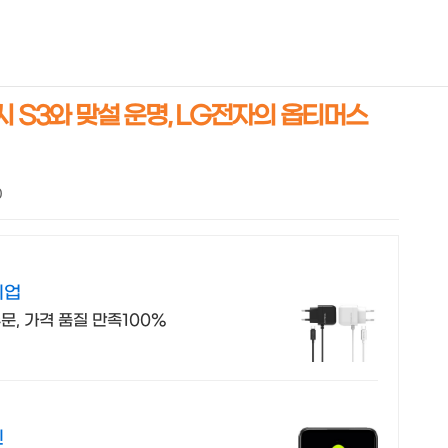
NEOEARLY*
갤럭시 S3와 맞설 운명, LG전자의 옵티머스
0
기업
문, 가격 품질 만족100%
인