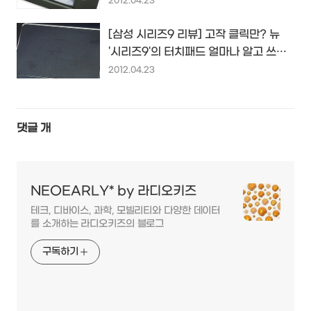
2012.04.23
[삼성 시리즈9 리뷰] 고작 클릭만? 뉴
'시리즈9'의 터치패드 얼마나 알고 쓰세
요?
2012.04.23
댓글
개
NEOEARLY* by 라디오키즈
테크, 디바이스, 과학, 모빌리티와 다양한 데이터
를 소개하는 라디오키즈의 블로그
구독하기