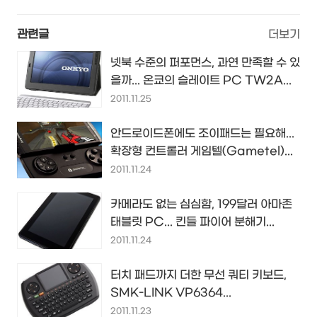
관련글
더보기
넷북 수준의 퍼포먼스, 과연 만족할 수 있
을까... 온쿄의 슬레이트 PC TW2A...
2011.11.25
안드로이드폰에도 조이패드는 필요해...
확장형 컨트롤러 게임텔(Gametel)...
2011.11.24
카메라도 없는 심심함, 199달러 아마존
태블릿 PC... 킨들 파이어 분해기...
2011.11.24
터치 패드까지 더한 무선 쿼티 키보드,
SMK-LINK VP6364...
2011.11.23