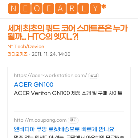
NEO
🅽🅴🅾🅴🅰🆁🅻🆈*
세계 최초의 쿼드 코어 스마트폰은 누가
될까... HTC의 엣지...?!
검
메
색
뉴
N* Tech/Device
라디오키즈
2011. 11. 24. 14:00
https://acer-workstation.com/
광고
ACER GN100
ACER Veriton GN100 제품 소개 및 구매 사이트
http://m.coupang.com
광고
엔비디아 쿠팡 로켓배송으로 빠르게 만나요
멈춤 없는 엔비디아 성능, 쿠팡에서 와우회원 무료배송