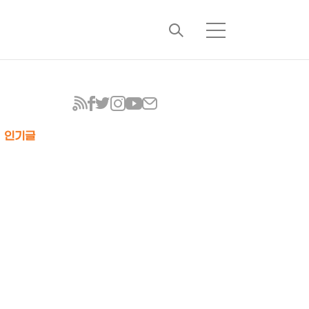
검
메
색
뉴
인기글