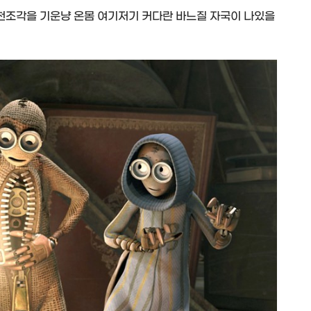
천조각을 기운냥 온몸 여기저기 커다란 바느질 자국이 나있을