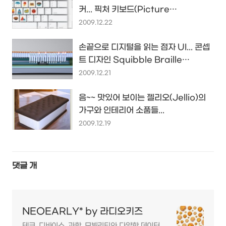
커... 픽처 키보드(Picture
Keyboard)
2009.12.22
손끝으로 디지털을 읽는 점자 UI... 콘셉
트 디자인 Squibble Braille
Interface
2009.12.21
음~~ 맛있어 보이는 젤리오(Jellio)의
가구와 인테리어 소품들...
2009.12.19
댓글
개
NEOEARLY* by 라디오키즈
테크, 디바이스, 과학, 모빌리티와 다양한 데이터