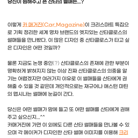
당신이 찜해주고 픈 산타의 썰매는...?
이렇게
카 매거진
(Car Magazine)
이 크리스마트 특집으
로 기획 정리한 세계 명차 브랜드의 엣지있는 산타클로스의
썰매들을 만나봤다. 이 많은 디자인 중 산타클로스가 타고 싶
은 디자인은 어떤 것일까?
물론 지금도 논쟁 중인
(?)
산타클로스의 존재에 관한 부분이
명확하게 밝혀지지 않는 이상 진짜 산타클로스의 의중을 알
기는 어렵겠지만 여러가지 이유로 이 썰매들을 산타에게 권
해줄 수 있을 것 같은데 개인적으로는 재규어나 애스턴 마틴
의 맵시나는 썰매에 눈길이 간다.
당신은 어떤 썰매가 맘에 들고 또 어떤 썰매를 산타에게 권해
주고 싶으신지...^^
카매거진에 가면 이 외에도 다른 산타 썰매들을 만나볼 수 있
으며 각 메이커가 디자인한 산타 썰매 이미지를 이용해
크리