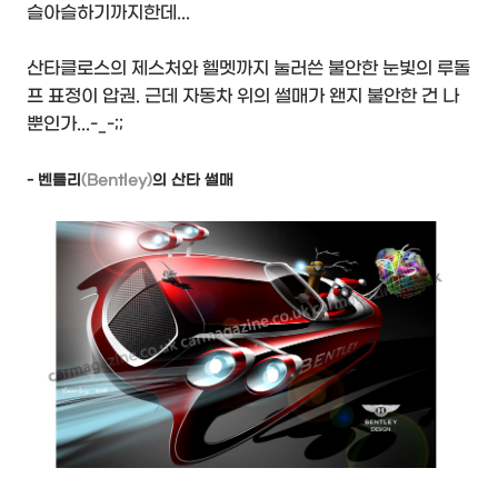
슬아슬하기까지한데...
산타클로스의 제스처와 헬멧까지 눌러쓴 불안한 눈빛의 루돌
프 표정이 압권. 근데 자동차 위의 썰매가 왠지 불안한 건 나
뿐인가...-_-;;
- 벤틀리
(Bentley)
의 산타 썰매