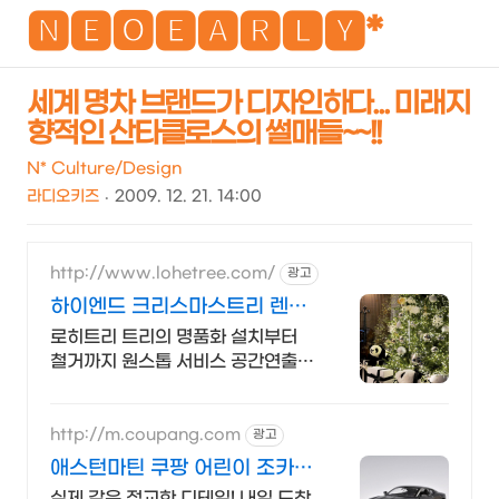
NEO
🅽🅴🅾🅴🅰🆁🅻🆈*
세계 명차 브랜드가 디자인하다... 미래지
향적인 산타클로스의 썰매들~~!!
검
메
색
뉴
N* Culture/Design
라디오키즈
2009. 12. 21. 14:00
http://www.lohetree.com/
광고
하이엔드 크리스마스트리 렌탈
차별화된 퀄리티 트리
로히트리 트리의 명품화 설치부터
철거까지 원스톱 서비스 공간연출전
문
http://m.coupang.com
광고
애스턴마틴 쿠팡 어린이 조카
선물용
실제 같은 정교한 디테일! 내일 도착