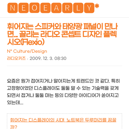
NEO
🅽🅴🅾🅴🅰🆁🅻🆈*
휘어지는 스피커와 태양광 패널이 만나
면... 끌리는 라디오 콘셉트 디자인 플렉
검
메
시오(Flexio)
색
뉴
N* Culture/Design
라디오키즈
2009. 12. 3. 08:30
요즘은 뭔가 접어지거나 말아지는게 트렌드인 것 같다. 특히
고정형이었던 디스플레이도 둘둘 말 수 있는 기술력을 갖게
되면서 접거나 둘둘 마는 등의 다양한 아이디어가 쏟아지고
있는데...
휘어지는 디스플레이의 시대, 노트북은 두루마리를 꿈꿀
까?