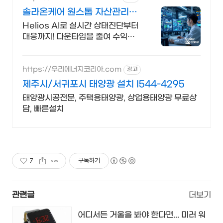
솔라온케어 원스톱 자산관리
10년보증 인버터교체
Helios AI로 실시간 상태진단부터
대응까지! 다운타임을 줄여 수익을
최대화 8월 한정 추천혜택 발전소당
12만 원!
https://우리에너지코리아.com
광고
제주시/서귀포시 태양광 설치 I544-4295
태양광시공전문, 주택용태양광, 상업용태양광 무료상
담, 빠른설치
7
구독하기
관련글
더보기
어디서든 거울을 봐야 한다면... 미러 워