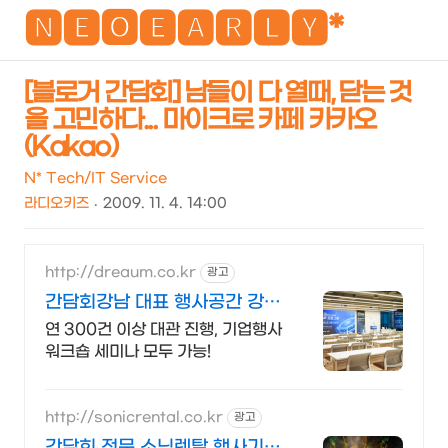
NEO
🅽🅴🅾🅴🅰🆁🅻🆈*
[블로거 간담회] 남들이 다 열때, 닫는 것
을 고민하다... 마이크로 카페 카카오
검
메
(Kakao)
색
뉴
N* Tech/IT Service
라디오키즈
2009. 11. 4. 14:00
http://dreaum.co.kr
광고
간담회강남 대표 행사공간 강
남, 역삼 대표 행사 공간
연 300건 이상 대관 진행, 기업행사
워크숍 세미나 모두 가능!
http://sonicrental.co.kr
광고
간담회 전문 소닉렌탈 행사기획