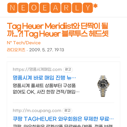
NEO
🅽🅴🅾🅴🅰🆁🅻🆈*
Tag Heuer Meridiist와 단짝이 될
까...?! Tag Heuer 블루투스 헤드셋
검
메
색
뉴
N* Tech/Device
라디오키즈
2009. 5. 27. 19:13
https://명품시계매입.com
광고
명품시계 바로 매입 진행 뉴욕
워치는 최고가 즉시 매입
명품시계 풀세트 상품부터 구성품
없어도 OK, 사진 한장 견적/매입
한번에 가능 오래된 빈티지 고장난
파손된 제작된 커스텀된 금시계도
매입가능
http://m.coupang.com
광고
쿠팡 TAGHEUER 와우회원은 무제한 무료배
송
쿠팡, 와우회원은 로켓상품 무료배송/반품, 정품 브랜