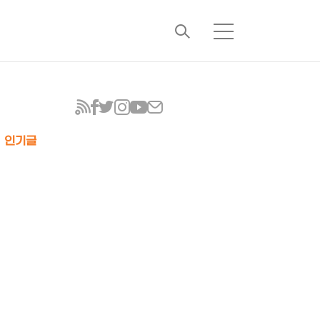
검
메
색
뉴
인기글