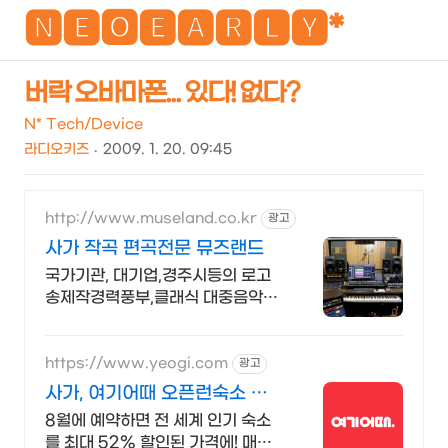
NEO
🅽🅴🅾🅴🅰🆁🅻🆈*
버락 오바마폰... 있다! 없다?
검
메
N* Tech/Device
색
뉴
라디오키즈
2009. 1. 20. 09:45
http://www.museland.co.kr
광고
사가 작곡 편곡전문 뮤즈랜드
국가기관, 대기업,경주시등의 로고
송제작경력풍부,클래식 대중음악모
두가능한 음악제작실
https://www.yeogi.com
광고
사가, 여기어때 오픈런숙소 최
대 81% 할인
8월에 예약하면 전 세계 인기 숙소
를 최대 52% 할인된 가격에! 매주