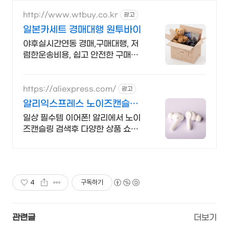
http://www.wtbuy.co.kr
광고
일본카세트 경매대행 원투바이
야후실시간연동 경매,구매대행, 저
럼한운송비용, 쉽고 안전한 구매대
행,WALKMAN
https://aliexpress.com/
광고
알리익스프레스 노이즈캔슬링
내 맘에 쏙드는 오늘의 특가
일상 필수템 이어폰! 알리에서 노이
즈캔슬링 검색후 다양한 상품 쇼핑
해보세요
4
구독하기
관련글
더보기