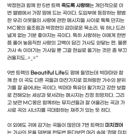
박정현과 함께 한 5번 트랙
죽도록 사랑해
는 개인적으로 이
번 앨범에서 가장 맘에 드는 곡이다. 도입부에 등장하는 평범
한 우리 이웃들의 사랑에 관한 메시지들 사이로 툭툭 던지는
MC몽의 읊조림과 박정현의 감미로운 목소리. 뭐 하나 드러
낼게 없는 기분 좋아지는 곡이다. 특히 사랑하는 이에게 한번
쯤 풀어 놓음직한 사랑의 고백이 담긴 가사도 와닿는 편. 물론
가사 속 이야기는 가사일 뿐 그걸 현실로 옮기는 것은 좀 부끄
러울지도..=_=^
9번 트랙의
Beautiful Life
도 맘에 들었는데 빅마마와 함
께 한 이 곡도 다른 곡들과 마찬가지로 피쳐링한 가수의 분위
기를 잘 끌어내는 곡이다. 빅마마 특유의 활기차고 강한 보컬
로 전해오는 세상과 맞서라는 메시지는 진정 희망차다. 그리
고 보면 MC몽은 함께하는 뮤지션들과 잘 어울리는 곡과 가
사로 곡의 시너지를 극대화하는 재주가 있는 듯 하다.
이 외에도 귀에 감기는 곡들이 많은데 7번 트랙의
미치겠어
는 가사의 운율 덕분에 한두번 듣다보면 머리 속에 '정말 미치