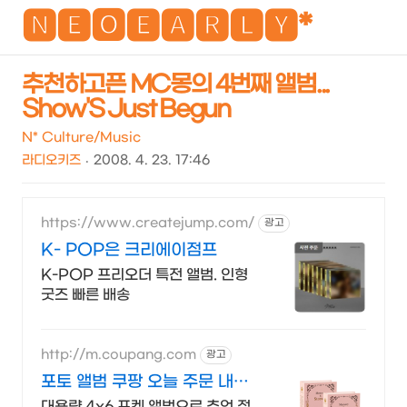
NEO
🅽🅴🅾🅴🅰🆁🅻🆈*
추천하고픈 MC몽의 4번째 앨범...
Show'S Just Begun
검
메
색
뉴
N* Culture/Music
라디오키즈
2008. 4. 23. 17:46
https://www.createjump.com/
광고
K- POP은 크리에이점프
K-POP 프리오더 특전 앨범. 인형
굿즈 빠른 배송
http://m.coupang.com
광고
포토 앨범 쿠팡 오늘 주문 내일
도착
대용량 4x6 포켓 앨범으로 추억 정