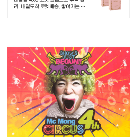
리! 내일도착 로켓배송. 쌓여가는 가
족 여행 사진, 깔끔하게 보관하는 포
켓형 앨범!