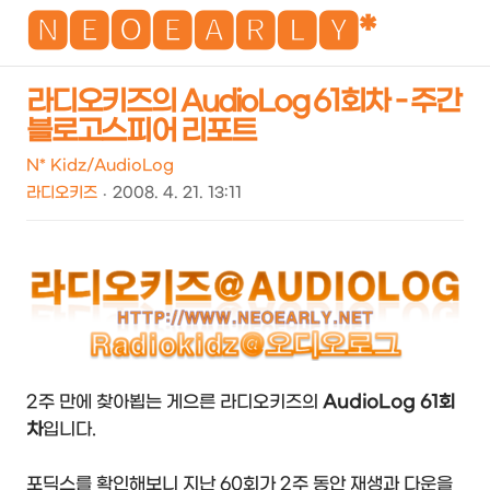
NEO
🅽🅴🅾🅴🅰🆁🅻🆈*
라디오키즈의 AudioLog 61회차 - 주간
블로고스피어 리포트
검
메
색
뉴
N* Kidz/AudioLog
라디오키즈
2008. 4. 21. 13:11
2주 만에 찾아뵙는 게으른 라디오키즈의
AudioLog 61회
차
입니다.
포딕스를 확인해보니 지난 60회가 2주 동안 재생과 다운을