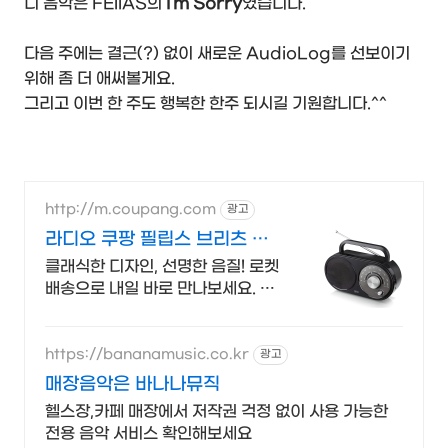
디 음악은 FEllAS의
I'm Sorry
였습니다.
다음 주에는 결근(?) 없이 새로운 AudioLog를 선보이기
위해 좀 더 애써볼게요.
그리고 이번 한 주도 행복한 한주 되시길 기원합니다.^^
http://m.coupang.com
광고
라디오 쿠팡 필립스 브리츠 라
디오
클래식한 디자인, 선명한 음질! 로켓
배송으로 내일 바로 만나보세요. 다
이얼 돌리는 아날로그 손맛! 밤에도
잡음 없이 편안히 즐기세요.
https://bananamusic.co.kr
광고
매장음악은 바나나뮤직
헬스장,카페 매장에서 저작권 걱정 없이 사용 가능한
전용 음악 서비스 확인해보세요