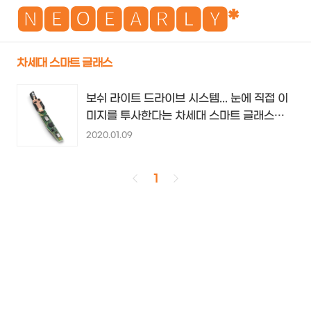
NEO
🅽🅴🅾🅴🅰🆁🅻🆈*
차세대 스마트 글래스
검
메
보쉬 라이트 드라이브 시스템... 눈에 직접 이
색
뉴
미지를 투사한다는 차세대 스마트 글래스를
위한 솔루션...
2020.01.09
1