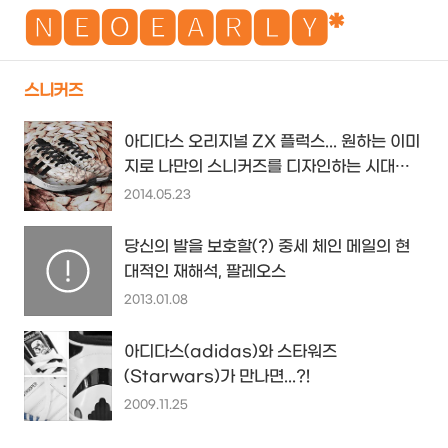
NEO
🅽🅴🅾🅴🅰🆁🅻🆈*
스니커즈
검
메
아디다스 오리지널 ZX 플럭스... 원하는 이미
색
뉴
지로 나만의 스니커즈를 디자인하는 시대를
열다...
2014.05.23
당신의 발을 보호할(?) 중세 체인 메일의 현
대적인 재해석, 팔레오스
2013.01.08
아디다스(adidas)와 스타워즈
(Starwars)가 만나면...?!
2009.11.25