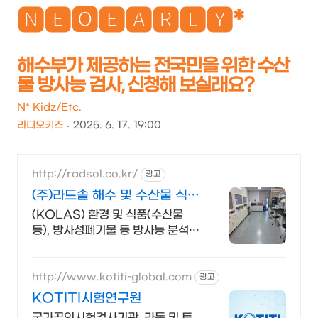
NEO
🅽🅴🅾🅴🅰🆁🅻🆈*
해수부가 제공하는 전국민을 위한 수산
물 방사능 검사, 신청해 보실래요?
검
메
색
뉴
N* Kidz/Etc.
라디오키즈
2025. 6. 17. 19:00
http://radsol.co.kr/
광고
(주)라드솔 해수 및 수산물 식품
방사능분석전문기관
(KOLAS) 환경 및 식품(수산물
등), 방사성폐기물 등 방사능 분석
전문기관
http://www.kotiti-global.com
광고
KOTITI시험연구원
국가공인시험검사기관, 라돈 및 토