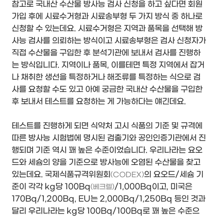
참고로 국내산 수산물 방사능 검사 신청을 하고 싶다면 회원
가입 후에 시료수거형과 시료송부형 두 가지 방식 중 하나로
신청할 수 있는데요. 시료수거형은 지역과 품목을 선택해 방
사능 검사를 의뢰하는 방식이고 시료송부형은 검사 신청자가
직접 수산물을 구입한 후 분석기관에 보내서 검사를 진행하
는 방식입니다. 지역이나 품목, 이를테면 특정 지역에서 잡거
나 채취한 생선을 특정하거나 해조류를 특정하는 식으로 검
사를 요청할 수도 있고 아예 궁금한 국내산 수산물을 구입한
후 보내서 테스트를 요청하는 게 가능하다는 얘긴데요.
테스트를 진행하게 되면 식약처 고시 식품의 기준 및 규격에
따른 방사능 시험법에 명시된 검출기와 공인인증기관에서 진
행되며 기준 역시 꽤 높은 수준이었습니다. 우리나라는 요오
드와 세슘의 양을 기준으로 방사능에 오염된 수산물을 찾고
있는데요. 국제식품규격위원회
의 요오드/세슘 기
(CODEX)
준이 각각 kg당 100Bq
/1,000Bq이고, 미국은
(베크렐)
170Bq/1,200Bq, EU는 2,000Bq/1,250Bq 등인 것과
달리 우리나라는 kg당 100Bq/100Bq로 꽤 높은 수준으