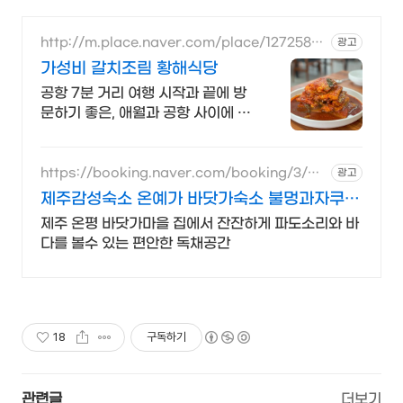
http://m.place.naver.com/place/1272584
광고
236
가성비 갈치조림 황해식당
공항 7분 거리 여행 시작과 끝에 방
문하기 좋은, 애월과 공항 사이에 위
치
https://booking.naver.com/booking/3/biz
광고
es/848132
제주감성숙소 온예가 바닷가숙소 불멍과자쿠지
경험
제주 온평 바닷가마을 집에서 잔잔하게 파도소리와 바
다를 볼수 있는 편안한 독채공간
18
구독하기
관련글
더보기