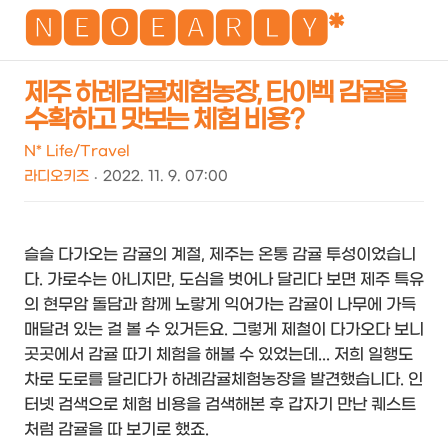
NEO
🅽🅴🅾🅴🅰🆁🅻🆈*
제주 하례감귤체험농장, 타이벡 감귤을
수확하고 맛보는 체험 비용?
검
메
색
뉴
N* Life/Travel
라디오키즈
2022. 11. 9. 07:00
슬슬 다가오는 감귤의 계절, 제주는 온통 감귤 투성이었습니
다. 가로수는 아니지만, 도심을 벗어나 달리다 보면 제주 특유
의 현무암 돌담과 함께 노랗게 익어가는 감귤이 나무에 가득
매달려 있는 걸 볼 수 있거든요. 그렇게 제철이 다가오다 보니
곳곳에서 감귤 따기 체험을 해볼 수 있었는데... 저희 일행도
차로 도로를 달리다가 하례감귤체험농장을 발견했습니다. 인
터넷 검색으로 체험 비용을 검색해본 후 갑자기 만난 퀘스트
처럼 감귤을 따 보기로 했죠.