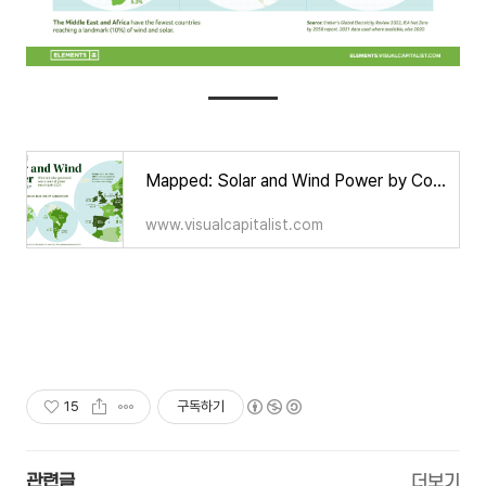
Mapped: Solar and Wind Power by Country
www.visualcapitalist.com
15
구독하기
관련글
더보기