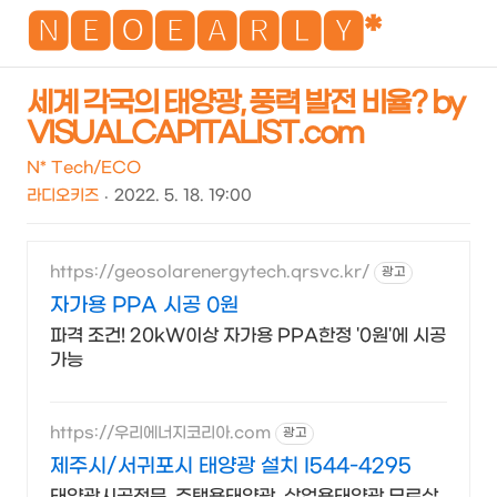
NEO
🅽🅴🅾🅴🅰🆁🅻🆈*
세계 각국의 태양광, 풍력 발전 비율? by
VISUALCAPITALIST.com
검
메
색
뉴
N* Tech/ECO
라디오키즈
2022. 5. 18. 19:00
https://geosolarenergytech.qrsvc.kr/
광고
자가용 PPA 시공 0원
파격 조건! 20kW이상 자가용 PPA한정 '0원'에 시공
가능
https://우리에너지코리아.com
광고
제주시/서귀포시 태양광 설치 I544-4295
태양광시공전문, 주택용태양광, 상업용태양광 무료상