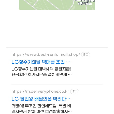
https://www.best-rentalmall.shop/
광고
LG정수기렌탈 역대급 조건 월
요금 비교
LG정수기렌탈 대박혜택 당일지급!
요금할인 추가사은품 설치비면제 빠
른설치 전국접수
https://m.deliveryphone.co.kr
광고
LG 할인왕 배달의폰 박리다매!
무조건 더 할인!
더많이! 무조건 할인해드림! 특별 비
밀지원금 받아 이젠 호갱탈출하자!