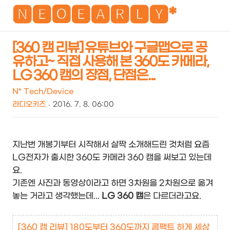
NEO
🅽🅴🅾🅴🅰🆁🅻🆈*
[360 캠 리뷰] 유튜브와 구글맵으로 공
유하고~ 직접 사용해 본 360도 카메라,
검
메
LG 360 캠의 장점, 단점은...
색
뉴
N* Tech/Device
라디오키즈
2016. 7. 8. 06:00
지난번 개봉기부터 시작해서 살짝 소개해드린 것처럼 요즘
LG전자가 출시한 360도 카메라 360 캠을 써보고 있는데
요.
기존엔 사진과 동영상이라고 하면 3차원을 2차원으로 옮겨
놓는 거라고 생각했는데...
LG 360 캠
은 다르더라고요.
[360 캠 리뷰] 180도부터 360도까지 콤팩트 하게 세상