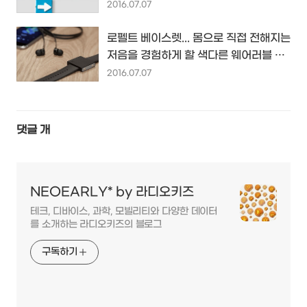
줄 오픈 교육 플랫폼...
2016.07.07
로펠트 베이스렛... 몸으로 직접 전해지는
저음을 경험하게 할 색다른 웨어러블 서
브우퍼 디바이스...
2016.07.07
댓글
개
NEOEARLY* by 라디오키즈
테크, 디바이스, 과학, 모빌리티와 다양한 데이터
를 소개하는 라디오키즈의 블로그
구독하기