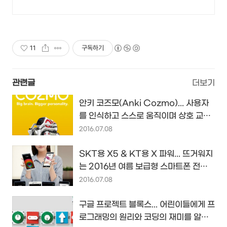
Now
11
구독하기
관련글
더보기
안키 코즈모(Anki Cozmo)... 사용자
를 인식하고 스스로 움직이며 상호 교감
해 줄 스마트 로봇 장난감...
2016.07.08
SKT용 X5 & KT용 X 파워... 뜨거워지
는 2016년 여름 보급형 스마트폰 전쟁
에 LG전자가 확전을 선언하다...
2016.07.08
구글 프로젝트 블록스... 어린이들에게 프
로그래밍의 원리와 코딩의 재미를 알려