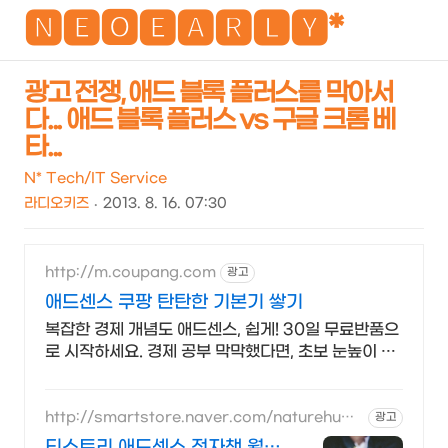
NEO
🅽🅴🅾🅴🅰🆁🅻🆈*
광고 전쟁, 애드 블록 플러스를 막아서
다... 애드 블록 플러스 vs 구글 크롬 베
검
메
타...
색
뉴
N* Tech/IT Service
라디오키즈
2013. 8. 16. 07:30
http://m.coupang.com
광고
애드센스 쿠팡 탄탄한 기본기 쌓기
복잡한 경제 개념도 애드센스, 쉽게! 30일 무료반품으
로 시작하세요. 경제 공부 막막했다면, 초보 눈높이 책
으로 현명한 선택을 쿠팡에서!
http://smartstore.naver.com/naturehum
광고
an
티스토리 애드센스 전자책 월