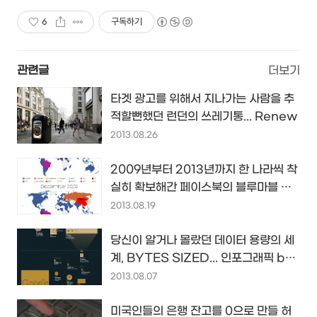
6
구독하기
관련글
더보기
타겟 광고를 위해서 지나가는 사람을 추
적할뻔했던 런던의 쓰레기통... Renew
2013.08.26
2009년부터 2013년까지 한 나라씩 착
실히 확보해간 페이스북의 블루마블 역
사...
2013.08.19
당신이 알거나 몰랐던 데이터 용량의 세
계, BYTES SIZED... 인포그래픽 by
BBC
2013.08.07
미국인들의 은행 잔고를 0으로 만들 허