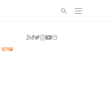
검
메
색
뉴
인기글