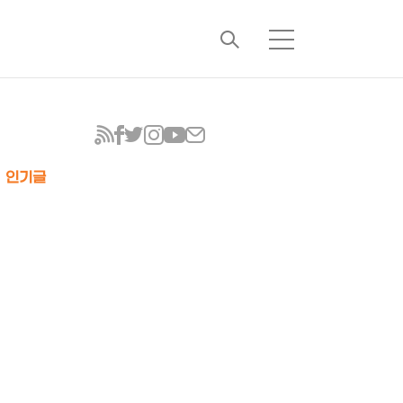
검
메
색
뉴
인기글