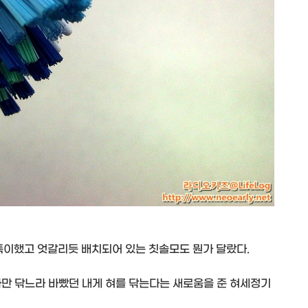
특이했고 엇갈리듯 배치되어 있는 칫솔모도 뭔가 달랐다.
아만 닦느라 바빴던 내게 혀를 닦는다는 새로움을 준 혀세정기