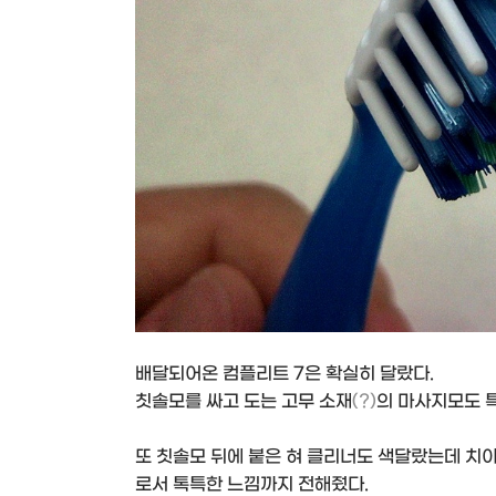
배달되어온 컴플리트 7은 확실히 달랐다.
칫솔모를 싸고 도는 고무 소재
(?)
의 마사지모도 
또 칫솔모 뒤에 붙은 혀 클리너도 색달랐는데 치
로서 톡특한 느낌까지 전해줬다.