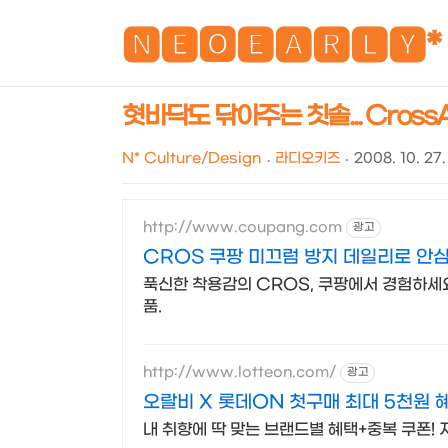
🅽🅴🅾🅴🅰🆁🅻🆈*
혓바닥도 닦아주는 칫솔... CrossAc
N* Culture/Design
라디오키즈
2008. 10. 27.
http://www.coupang.com
광고
CROS 쿠팡 미끄럼 방지 데일리로 안
푹신한 착용감의 CROS, 쿠팡에서 경험하세요
품.
http://www.lotteon.com/
광고
오랄비 X 롯데ON 첫구매 최대 5천원 혜
내 취향에 딱 맞는 브랜드별 혜택+중복 쿠폰!