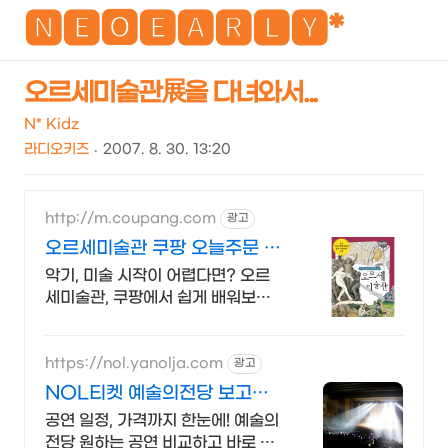
NEO
🅽🅴🅾🅴🅰🆁🅻🆈*
오르세미술관展을 다녀와서...
검
메
N* Kidz
색
뉴
라디오키즈
2007. 8. 30. 13:20
http://m.coupang.com
광고
오르세미술관 쿠팡 오늘주문 내
일도착 로켓배송
악기, 미술 시작이 어렵다면? 오르
세미술관, 쿠팡에서 쉽게 배워보세
요!
https://nol.yanolja.com
광고
NOL티켓 예술의전당 보고싶
은 공연 NOL할인
공연 일정, 가격까지 한눈에! 예술의
전당 원하는 공연 비교하고 바로 예