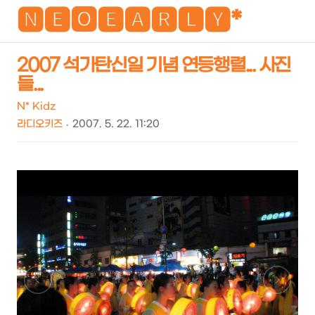
NEO
🅽🅴🅾🅴🅰🆁🅻🆈*
2007 석가탄신일 기념 연등행렬... 사진
들...
검
메
색
뉴
N* Kidz
라디오키즈
2007. 5. 22. 11:20