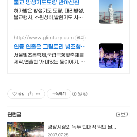
불교 방생기도도량 반야선원
허가받은 방생기도 도량. 대리방생.
불교행사. 소원성취.발원기도.사찰
방생. 연등.
http://www.glimtory.com
광고
연등 연출은 그림토리 빛조형
물.한지등 제작 전문
서울빛초롱축제,국립극장빛축제를
제작.연출한 '재미있는 등이야기, 그
림토리' 그림토리는 키네틱아트, 경
관조명,빛조형물,한지등 제작 및 연
출 전문기업입니다.
공감
구독하기
관련글
더보기
광장시장의 녹두 빈대떡 먹던 날...
2007.07.25